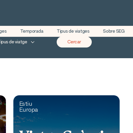
tges
Temporada
Tipus de viatges
Sobre SEG
ipus de viatge
Cercar
Estiu
Europa