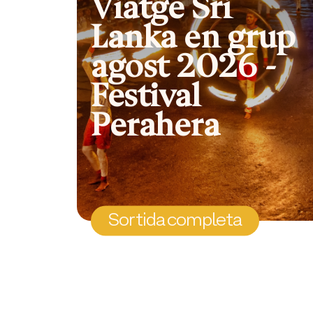
Viatge Sri
Lanka en grup
agost 2026 -
Festival
Perahera
Sortida completa