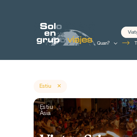
Via
On vols anar?
Quan?
T
Estiu
✕
Estiu
Àsia