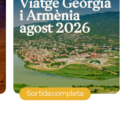
Viatge Geòrgia
i Armènia
agost 2026
Sortida completa