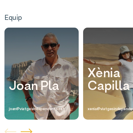
Equip
Xènia
Joan Pla
Capilla
joan@viatgesindependents.cat
xenia@viatgesindepende