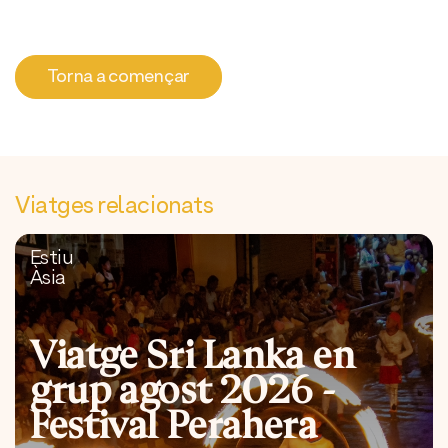
Torna a començar
Viatges relacionats
Estiu
Àsia
Viatge Sri Lanka en
grup agost 2026 -
Festival Perahera