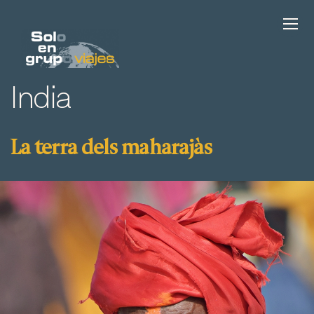
India
La terra dels maharajàs