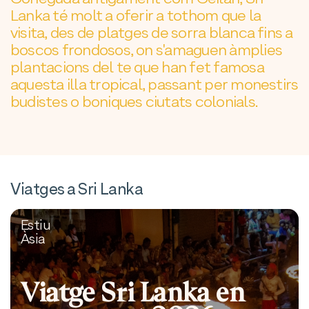
Lanka té molt a oferir a tothom que la
visita, des de platges de sorra blanca fins a
boscos frondosos, on s'amaguen àmplies
plantacions del te que han fet famosa
aquesta illa tropical, passant per monestirs
budistes o boniques ciutats colonials.
Viatges a Sri Lanka
Estiu
Àsia
Viatge Sri Lanka en