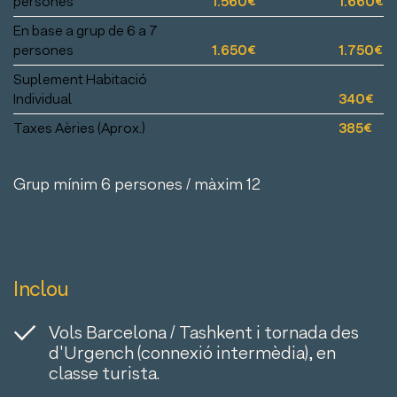
persones
1.560€
1.660€
En base a grup de 6 a 7
persones
1.650€
1.750€
Suplement Habitació
Individual
340€
Taxes Aèries (Aprox.)
385€
Grup mínim 6 persones / màxim 12
Inclou
Vols Barcelona / Tashkent i tornada des
d'Urgench (connexió intermèdia), en
classe turista.