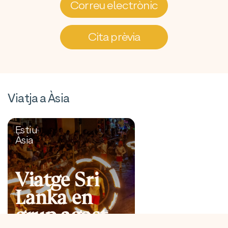
Correu electrònic
Cita prèvia
Viatja a Àsia
Estiu
Àsia
Viatge Sri
Lanka en
grup agost