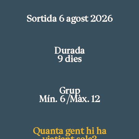
Sortida 6 agost 2026
Durada
9 dies
Grup
Mín. 6 /Màx. 12
Quanta gent hi ha
viatjant sola?