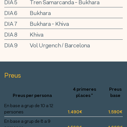
DIA 5
Tren Samarcanda - Bukhara
DIA 6
Bukhara
DIA 7
Bukhara - Khiva
DIA 8
Khiva
DIA 9
Vol Urgench / Barcelona
Preus
4 primeres
Preus
Preus per persona
places *
base
En base a grup de 10 a 12
persones
1.490€
1.590€
En base a grup de 8 a 9