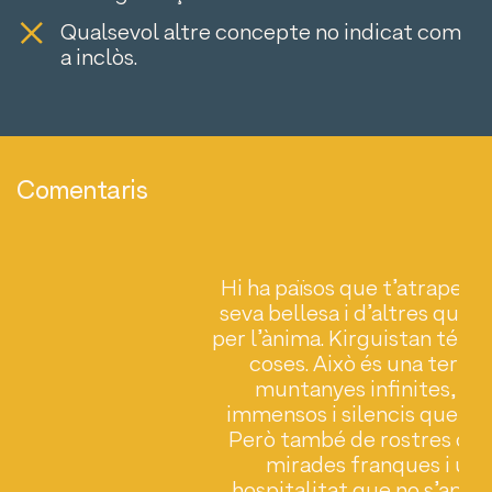
Qualsevol altre concepte no indicat com
a inclòs.
Comentaris
 la
Hi ha països que t’atrapen p
fan
seva bellesa i d’altres que h
dues
per l’ànima. Kirguistan té le
coses. Això és una terra 
muntanyes infinites, cel
n.
immensos i silencis que par
s,
Però també de rostres obe
mirades franques i una
es
hospitalitat que no s’aprèn