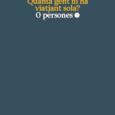
Quanta gent hi ha
viatjant sola?
0 persones