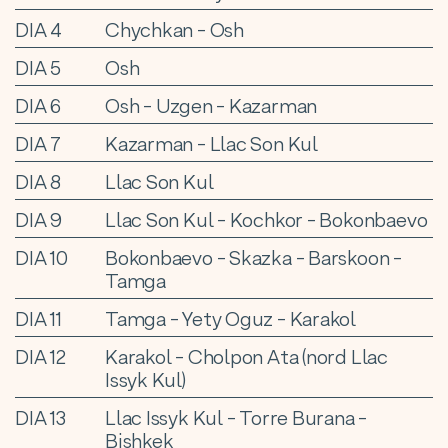
DIA 4
Chychkan - Osh
DIA 5
Osh
DIA 6
Osh - Uzgen - Kazarman
DIA 7
Kazarman - Llac Son Kul
DIA 8
Llac Son Kul
DIA 9
Llac Son Kul - Kochkor - Bokonbaevo
DIA 10
Bokonbaevo - Skazka - Barskoon -
Tamga
DIA 11
Tamga - Yety Oguz - Karakol
DIA 12
Karakol - Cholpon Ata (nord Llac
Issyk Kul)
DIA 13
Llac Issyk Kul - Torre Burana -
Bishkek