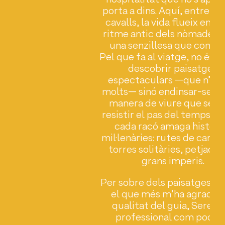
 i
porta a dins. Aquí, entre iur
al
cavalls, la vida flueix encar
mb
ritme antic dels nòmades,
.
una senzillesa que comm
més
Pel que fa al viatge, no és 
descobrir paisatges
i
espectaculars —que n’hi ha
na
molts— sinó endinsar-se en
a
manera de viure que sem
és,
resistir el pas del temps. A
cada racó amaga històri
es,
mil·lenàries: rutes de carav
e
torres solitàries, petjades
grans imperis.
 és
Per sobre dels paisatges, q
el que més m'ha agradat,
qualitat del guia, Serek,
professional com pocs 