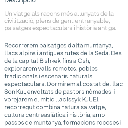
Descripció
Un viatge als racons més allunyats de la
civilització, plens de gent entranyable,
paisatges espectaculars i història antiga.
Recorrerem paisatges d’alta muntanya,
llacs alpins i antigues rutes de la Seda. Des
de la capital Bishkek fins a Osh,
explorarem valls remotes, pobles
tradicionals i escenaris naturals
espectaculars. Dormirem al costat del llac
Son Kul, envoltats de pastors nòmades, i
vorejarem el mític llac Issyk Kul. El
recorregut combina natura salvatge,
cultura centreasiàtica i història, amb
passos de muntanya, formacions rocoses i