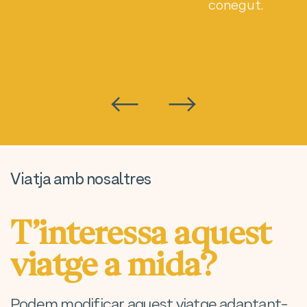
conegut.
Agustí
Viatja amb nosaltres
T’interessa aquest
viatge a mida?
Podem modificar aquest viatge adaptant-