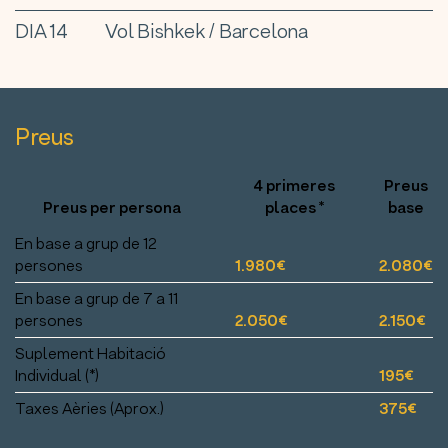
DIA 14
Vol Bishkek / Barcelona
Preus
4 primeres
Preus
Preus per persona
places *
base
En base a grup de 12
persones
1.980€
2.080€
En base a grup de 7 a 11
persones
2.050€
2.150€
Suplement Habitació
Individual (*)
195€
Taxes Aèries (Aprox.)
375€