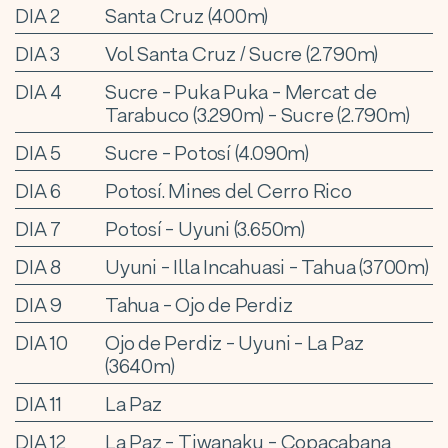
DIA 2
Santa Cruz (400m)
DIA 3
Vol Santa Cruz / Sucre (2.790m)
DIA 4
Sucre - Puka Puka - Mercat de
Tarabuco (3.290m) - Sucre (2.790m)
DIA 5
Sucre - Potosí (4.090m)
DIA 6
Potosí. Mines del Cerro Rico
DIA 7
Potosí - Uyuni (3.650m)
DIA 8
Uyuni - Illa Incahuasi - Tahua (3700m)
DIA 9
Tahua - Ojo de Perdiz
DIA 10
Ojo de Perdiz - Uyuni - La Paz
(3640m)
DIA 11
La Paz
DIA 12
La Paz - Tiwanaku - Copacabana