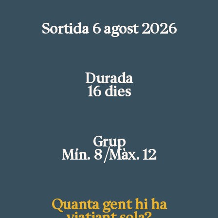
Sortida 6 agost 2026
Durada
16 dies
Grup
Mín. 8 /Màx. 12
Quanta gent hi ha
viatjant sola?