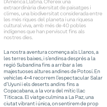
l’Amèrica Llatina. Ofereix una
extraordinària diversitat de paisatges i
climes, una biodiversitat considerada entre
les més riques del planeta i una riquesa
cultural viva, amb més de 40 pobles
indígenes que han perviscut fins als
nostres dies.
La nostra aventura comença als Llanos, a
les terres baixes, i s’endinsa després a la
regió Subandina fins a arribar a les
majestuoses altures andines de Potosí. En
vehicles 4×4 recorrem l’espectacular Salar
d’Uyuni i els deserts andins fins a
Copacabana, a la vora del mític llac
Titicaca. El viatge culmina a La Paz, una
ciutat vibrant i única, on sentirem de prop