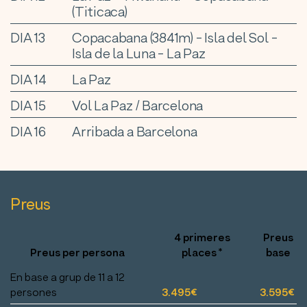
(Titicaca)
DIA 13
Copacabana (3841m) - Isla del Sol -
Isla de la Luna - La Paz
DIA 14
La Paz
DIA 15
Vol La Paz / Barcelona
DIA 16
Arribada a Barcelona
Preus
4 primeres
Preus
Preus per persona
places *
base
En base a grup de 11 a 12
persones
3.495€
3.595€