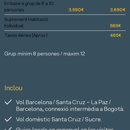
En base a grup de 8 a 10
persones
3.590€
3.690€
Suplement Habitació
Individual
565€
Taxes Aèries (Aprox.)
465€
Grup mínim 8 persones / màxim 12
Inclou
Vol Barcelona / Santa Cruz – La Paz /
Barcelona, connexió intermèdia a Bogotà.
Vol domèstic Santa Cruz / Sucre.