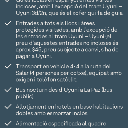
Guies locals en espanyol en les visites
incloses, amb l'excepció del tram Uyuni –
Uyuni 3d/2n, que és el xofer qui fa de guia.
Entrades a tots els llocs i àrees
protegides visitades, amb l'excepció de
les entrades al tram Uyuni – Uyuni (el
preu d'aquestes entrades no incloses és
aprox. $45, preu subjecte a canvi, s'ha de
pagar a Uyuni.
Transport en vehicle 4×4 a la ruta del
Salar (4 persones per cotxe), equipat amb
oxigen i telèfon satèl·lit.
Bus nocturn des d'Uyuni a La Paz (bus
públic).
Allotjament en hotels en base habitacions
dobles amb esmorzar inclòs.
Alimentació especificada al quadre