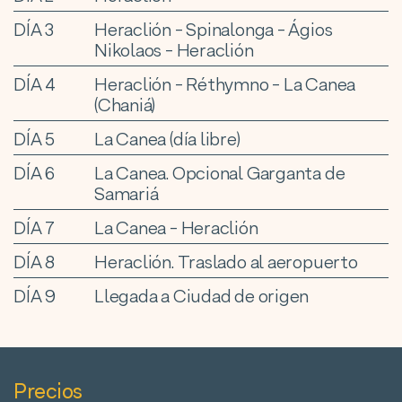
DÍA 3
Heraclión - Spinalonga - Ágios
Nikolaos - Heraclión
DÍA 4
Heraclión - Réthymno - La Canea
(Chaniá)
DÍA 5
La Canea (día libre)
DÍA 6
La Canea. Opcional Garganta de
Samariá
DÍA 7
La Canea - Heraclión
DÍA 8
Heraclión. Traslado al aeropuerto
DÍA 9
Llegada a Ciudad de origen
Precios