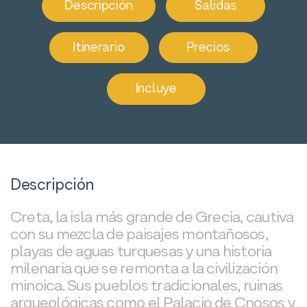
Descripción
Salidas
Itinerario
Precios
Incluye
Descripción
Creta, la isla más grande de Grecia, cautiva
con su mezcla de paisajes montañosos,
playas de aguas turquesas y una historia
milenaria que se remonta a la civilización
minoica. Sus pueblos tradicionales, ruinas
arqueológicas como el Palacio de Cnosos y