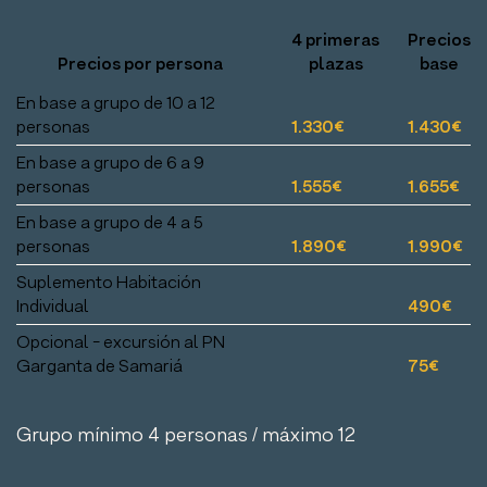
4 primeras
Precios
Precios por persona
plazas
base
En base a grupo de 10 a 12
personas
1.330€
1.430€
En base a grupo de 6 a 9
personas
1.555€
1.655€
En base a grupo de 4 a 5
personas
1.890€
1.990€
Suplemento Habitación
Individual
490€
Opcional - excursión al PN
Garganta de Samariá
75€
Grupo mínimo 4 personas / máximo 12